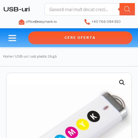
USB-uri
office@easymark.ro
+40 766 084 810
CERE OFERTA
Home
/
USB-uri
/ usb plastic 16 gb