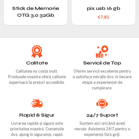
Stick de Memorie
pix usb 16 gb
OTG 3.0 32Gb
€
7,85
Calitate
Servicii de Top
Calitatea nu costă mult.
Oferim servicii excelente pentru
Produsele noastre oferă calitate
a satisface nevoile dvs. în fiecare
superioară la prețuri accesibile.
etapă a experienței de
cumpărare.
Rapid & Sigur
24/7 Suport
Livrarea rapidă și sigură este
Suntem aici oricând aveți
prioritatea noastră. Comenzile
nevoie. Asistență 24/7 pentru o
dvs. ajung în siguranță, rapid.
experiență fără griji.